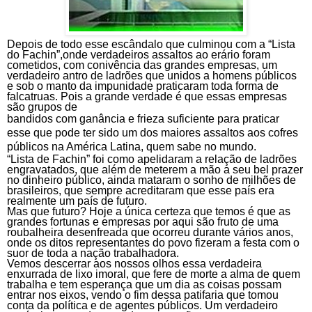
Depois de todo esse escândalo que culminou com a “Lista
do Fachin”,onde verdadeiros assaltos ao erário foram
cometidos, com conivência das grandes empresas, um
verdadeiro antro de ladrões que unidos a homens públicos
e sob o manto da impunidade praticaram toda forma de
falcatruas. Pois a grande verdade é que essas empresas
são grupos de
bandidos com ganância e frieza suficiente para praticar
esse que pode ter sido um dos maiores assaltos aos cofres
públicos na América Latina, quem sabe no mundo.
“
Lista de Fachin” foi como apelidaram a relação de ladrões
engravatados, que além de meterem a mão a seu bel prazer
no dinheiro público, ainda mataram o sonho de milhões de
brasileiros, que sempre acreditaram que esse país era
realmente um país de futuro.
Mas que futuro? Hoje a única certeza que temos é que as
grandes fortunas e empresas por aqui são fruto de uma
roubalheira desenfreada que ocorreu durante vários anos,
onde os ditos representantes do povo fizeram a festa com o
suor de toda a nação trabalhadora.
Vemos descerrar aos nossos olhos essa verdadeira
enxurrada de lixo imoral, que fere de morte a alma de quem
trabalha e tem esperança que um dia as coisas possam
entrar nos eixos, vendo o fim dessa patifaria que tomou
conta da política e de agentes públicos. Um verdadeiro