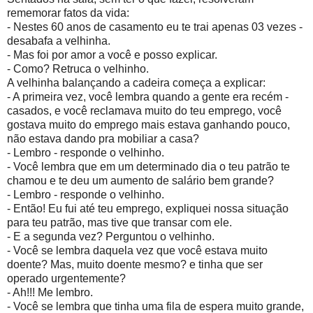
rememorar fatos da vida:
- Nestes 60 anos de casamento eu te trai apenas 03 vezes -
desabafa a velhinha.
- Mas foi por amor a você e posso explicar.
- Como? Retruca o velhinho.
A velhinha balançando a cadeira começa a explicar:
- A primeira vez, você lembra quando a gente era recém -
casados, e você reclamava muito do teu emprego, você
gostava muito do emprego mais estava ganhando pouco,
não estava dando pra mobiliar a casa?
- Lembro - responde o velhinho.
- Você lembra que em um determinado dia o teu patrão te
chamou e te deu um aumento de salário bem grande?
- Lembro - responde o velhinho.
- Então! Eu fui até teu emprego, expliquei nossa situação
para teu patrão, mas tive que transar com ele.
- E a segunda vez? Perguntou o velhinho.
- Você se lembra daquela vez que você estava muito
doente? Mas, muito doente mesmo? e tinha que ser
operado urgentemente?
- Ah!!! Me lembro.
- Você se lembra que tinha uma fila de espera muito grande,