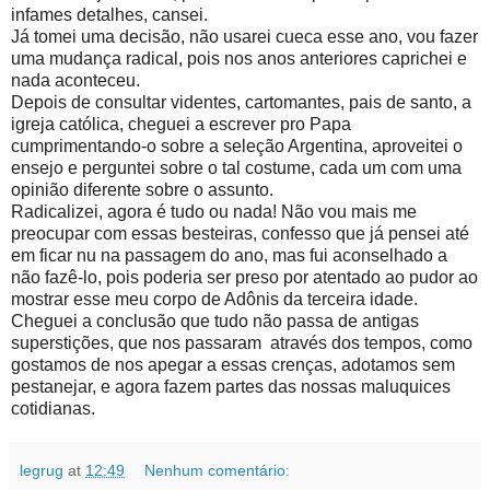
infames detalhes, cansei.
Já tomei uma decisão, não usarei cueca esse ano, vou fazer
uma mudança radical, pois nos anos anteriores caprichei e
nada aconteceu.
Depois de consultar videntes, cartomantes, pais de santo, a
igreja católica, cheguei a escrever pro Papa
cumprimentando-o sobre a seleção Argentina, aproveitei o
ensejo e perguntei sobre o tal costume, cada um com uma
opinião diferente sobre o assunto.
Radicalizei, agora é tudo ou nada! Não vou mais me
preocupar com essas besteiras, confesso que já pensei até
em ficar nu na passagem do ano, mas fui aconselhado a
não fazê-lo, pois poderia ser preso por atentado ao pudor ao
mostrar esse meu corpo de Adônis da terceira idade.
Cheguei a conclusão que tudo não passa de antigas
superstições, que nos passaram através dos tempos, como
gostamos de nos apegar a essas crenças, adotamos sem
pestanejar, e agora fazem partes das nossas maluquices
cotidianas.
legrug
at
12:49
Nenhum comentário: