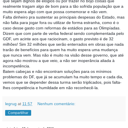
que sejam dignos de elogios ou por trazer no bojo coisas que
realmente tragam algo de bom para a tão sofrida população que a
muito espera algo com que possa comemorar e não vem.
Falta dinheiro pra sustentar as principais despesas do Estado, mas
não falta para jogar fora ou utilizar de forma estranha, como é o
caso desse gasto com reformas de estádios para as Olimpíadas.
Dizem que com parte de verba federal sendo complementada pelo
GDF, um acinte aos que raciocinam, o gasto previsto é de 32
milhões! Sim 32 milhões que serão enterrados em obras que nada
trarão de benefícios para quem ha muito espera uma mudança
que nunca vem. Mas não é muito na visão desse governo, que até
agora não mostrou a que veio, a não ser inoperância aliada à
incompetência.
Batem cabeças e não encontram soluções para os mínimos
problemas do DF, que já se acumulam ha muito tempo e cada dia,
vemos que se depender dessa turma serão triplicados, pois falta-
lhes competência e humildade em não reconhecê-la.
legrug
at
11:57
Nenhum comentário:
Compartilhar