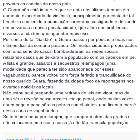
povoam as ca
deias do nosso país.
O Guará não está imune, o que se nota nos últimos tempos é o
aumento exacerbado da violência, principalmente por conta de tal
beneficio concedido à população carcerária, castigando e deixando
em polvorosa a nossa pacata cidade, que além dos problemas
diversos ainda tem que aguentar mais esse.
Por conta do tal “Saidão”, o Guará passou por poucas e boas nos
últimos dias da semana passada. Os muitos cidadãos preocupados
com uma série de casos, bombardearam as redes sociais
relatando casos que deixaram a população com os cabelos em pé.
A lista é grande, assaltos e sequestros relâmpagos (uma
modalidade que parecia ter sido abandonada por esses
vagabundos), parece voltou com força ferindo a tranquilidade do
nosso querido Guará, fazendo da cidade foco de reportagens nos
diversos noticiários locais.
Não estou aqui pregando uma retirada de leis em vigor, mas de
uma séria revisão nesse arcaico código penal, onde muitas vezes
quem paga a pena são os pobres contribuintes, que ficam a mercê
dessa corja de vagabundos.
Se tem uma pena pra cumprir, que cumpram atrás das grades e
não colocando em risco a nossa já não tão tranquila população.
legrug
at
09:14
Nenhum comentário: