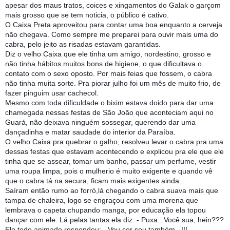
apesar dos maus tratos, coices e xingamentos do Galak o garçom
mais grosso que se tem noticia, o público é cativo.
O Caixa Preta aproveitou para contar uma boa enquanto a cerveja
não chegava. Como sempre me preparei para ouvir mais uma do
cabra, pelo jeito as risadas estavam garantidas.
Diz o velho Caixa que ele tinha um amigo, nordestino
, grosso e
não tinha hábitos muitos bons de higiene, o que dificultava o
contato com o sexo oposto. Por mais feias que fossem, o cabra
não tinha muita sorte. Pra piorar julho foi um mês de muito frio, de
fazer pinguim usar cachecol.
Mesmo com toda dificuldade o bixim estava doido para dar uma
chamegada nessas festas de São João que aconteciam aqui no
Guará, não deixava ninguém sossegar, querendo dar uma
dançadinha e matar saudade do interior da Paraíba.
O velho Caixa pra quebrar o galho, resolveu levar o cabra pra uma
dessas festas que estavam acontecendo e explicou pra ele que ele
tinha que se assear, tomar um banho, passar um perfume, vestir
uma roupa limpa, pois o mulherio é muito exigente e quando vê
que o cabra tá na secura, ficam mais exigentes ainda.
Saíram então rumo ao forró,lá chegando o cabra suava mais que
tampa de chaleira, logo se engraçou com uma morena que
lembrava o capeta chupando manga, por educação ela topou
dançar com ele. Lá pelas tantas ela diz: - Puxa...Você sua, hein???
Ele todo animado respondeu: - Vou ser seu também...!!!