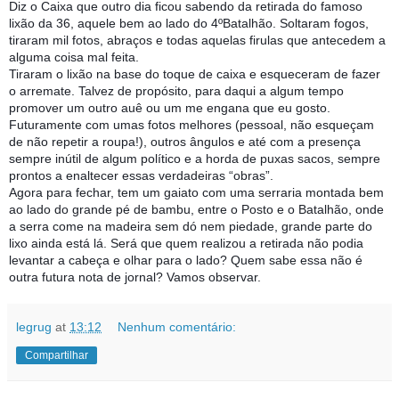
Diz o Caixa que outro dia ficou sabendo da retirada do famoso
lixão da 36, aquele bem ao lado do 4ºBatalhão. Soltaram fogos,
tiraram mil fotos, abraços e todas aquelas firulas que antec
edem a
alguma coisa mal feita.
Tiraram o lixão na base do toque de caixa e esqueceram de fazer
o arremate. Talvez de propósito, para daqui a algum tempo
promover um outro auê ou um me engana que eu gosto.
Futuramente com umas fotos melhores (pessoal, não esqueçam
de não repetir a roupa!), outros ângulos e até com a presença
sempre inútil de algum político e a horda de puxas sacos, sempre
prontos a enaltecer essas verdadeiras “obras”.
Agora para fechar, tem um gaiato com uma serraria montada bem
ao lado do grande pé de bambu, entre o Posto e o Batalhão, onde
a serra come na madeira sem dó nem piedade, grande parte do
lixo ainda está lá. Será que quem realizou a retirada não podia
levantar a cabeça e olhar para o lado? Quem sabe essa não é
outra futura nota de jornal? Vamos observar.
legrug
at
13:12
Nenhum comentário:
Compartilhar