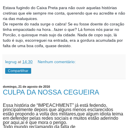
Estava fugindo do Caixa Preta para não ouvir aquelas histórias
cretinas que ele sempre me conta, querendo que eu acredite e não
ria das maluquices.
De repente do nada surge o cabra! Se eu fosse doente do coração
tinha empacotado na hora...fazer o que? Lá fomos nós parar no
Porcão, o quiosque mais sujo da cidade. Nada de copo sujo, lá
tudo é sujo, escorreguei na entrada, era a gordura acumulada por
falta de uma boa coifa, quase desisto.
legrug
at
14:30
Nenhum comentário:
Compartilhar
domingo, 21 de agosto de 2016
CULPA DA NOSSA CEGUEIRA
Essa história de “IMPEACHMENT” já está fedendo,
principalmente depois que alguns menos esclarecidos
estão propondo a volta dos militares,que algum idiota teima
em defender pelas redes sociais e muitos estão aderindo
por aqui,aí é que mora o perigo.
Todo mundo reclamando da falta de