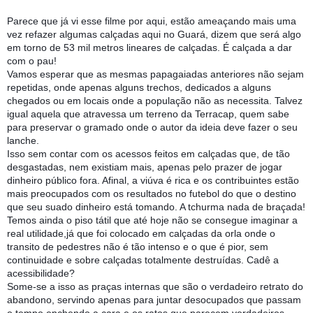
Parece que já vi esse filme por aqui, estão ameaçando mais uma
vez refazer algumas calçadas aqui no Guará, dizem que será algo
em torno de 53 mil metros lineares de calçadas. É calçada a dar
com o pau!
Vamos esperar que as mesmas papagaiadas anteriores não sejam
repetidas, onde apenas alguns trechos, dedicados a alguns
chegados ou em locais onde a população não as necessita. Talvez
igual aquela que atravessa um terreno da Terracap, quem sabe
para preservar o gramado on
de o autor da ideia deve fazer o seu
lanche.
Isso sem contar com os acessos feitos em calçadas que, de tão
desgastadas, nem existiam mais, apenas pelo prazer de jogar
dinheiro público fora. Afinal, a viúva é rica e os contribuintes estão
mais preocupados com os resultados no futebol do que o destino
que seu suado dinheiro está tomando. A tchurma nada de braçada!
Temos ainda o piso tátil que até hoje não se consegue imaginar a
real utilidade,já que foi colocado em calçadas da orla onde o
transito de pedestres não é tão intenso e o que é pior, sem
continuidade e sobre calçadas totalmente destruídas. Cadê a
acessibilidade?
Some-se a isso as praças internas que são o verdadeiro retrato do
abandono, servindo apenas para juntar desocupados que passam