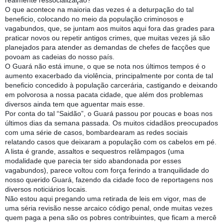
realmente ressocialização?
O que acontece na maioria das vezes é a deturpação do tal
beneficio, colocando no meio da população criminosos e
vagabundos, que, se juntam aos muitos aqui fora das grades para
praticar novos ou repetir antigos crimes, que muitas vezes já são
planejados para atender as demandas de chefes de facções que
povoam as ca
deias do nosso país.
O Guará não está imune, o que se nota nos últimos tempos é o
aumento exacerbado da violência, principalmente por conta de tal
beneficio concedido à população carcerária, castigando e deixando
em polvorosa a nossa pacata cidade, que além dos problemas
diversos ainda tem que aguentar mais esse.
Por conta do tal “Saidão”, o Guará passou por poucas e boas nos
últimos dias da semana passada. Os muitos cidadãos preocupados
com uma série de casos, bombardearam as redes sociais
relatando casos que deixaram a população com os cabelos em pé.
A lista é grande, assaltos e sequestros relâmpagos (uma
modalidade que parecia ter sido abandonada por esses
vagabundos), parece voltou com força ferindo a tranquilidade do
nosso querido Guará, fazendo da cidade foco de reportagens nos
diversos noticiários locais.
Não estou aqui pregando uma retirada de leis em vigor, mas de
uma séria revisão nesse arcaico código penal, onde muitas vezes
quem paga a pena são os pobres contribuintes, que ficam a mercê