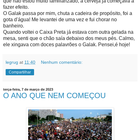
que não estou muito familiarizado, a cerveja já começava a
fazer efeito.
O Galak passa por mim, chuta a cadeira de propósito, foi a
gota d'água! Me levantei de uma vez e fui chorar no
banheiro.
Quando voltei o Caixa Preta já estava com outra gelada na
mesa, senti que o chão saía debaixo dos meus pés. Calmo,
ele xingava com doces palavrões o Galak. Pensei,é hoje!
legrug
at
11:40
Nenhum comentário:
Compartilhar
terça-feira, 7 de março de 2023
O ANO QUE NEM COMEÇOU