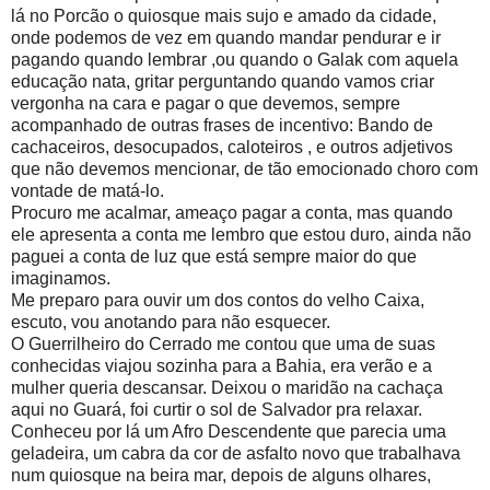
lá no Porcão o quiosque mais sujo e amado da cidade,
onde podemos de vez em quando mandar pendurar e ir
pagando quando lembrar ,ou quando o Galak com aquela
educação nata, gritar perguntando quando vamos criar
vergonha na cara e pagar o que devemos, sempre
acompanhado de outras frases de incentivo: Bando de
cachaceiros, desocupados, caloteiros , e outros adjetivos
que não devemos mencionar, de tão emocionado choro com
vontade de matá-lo.
Procuro me acalmar, ameaço pagar a conta, mas quando
ele apresenta a conta me lembro que estou duro, ainda não
paguei a conta de luz que está sempre maior do que
imaginamos.
Me preparo para ouvir um dos contos do velho Caixa,
escuto, vou anotando para não esquecer.
O Guerrilheiro do Cerrado me contou que uma de suas
conhecidas viajou sozinha para a Bahia, era verão e a
mulher queria descansar. Deixou o maridão na cachaça
aqui no Guará, foi curtir o sol de Salvador pra relaxar.
Conheceu por lá um Afro Descendente que parecia uma
geladeira, um cabra da cor de asfalto novo que trabalhava
num quiosque na beira mar, depois de alguns olhares,