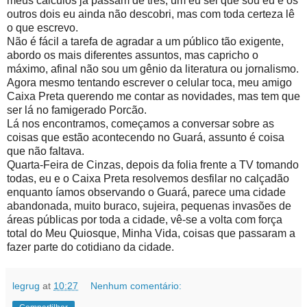
meus cálculos já passam de três, um eu sei que sou eu e os
outros dois eu ainda não descobri, mas com toda certeza lê
o que escrevo.
Não é fácil a tarefa de agradar a um público tão exigente,
abordo os mais diferentes assuntos, mas capricho o
máximo, afinal não sou um gênio da literatura ou jornalismo.
Agora mesmo tentando escrever o celular toca, meu amigo
Caixa Preta querendo me contar as novidades, mas tem que
ser lá no famigerado Porcão.
Lá nos encontramos, começamos a conversar sobre as
coisas que estão acontecendo no Guará, assunto é coisa
que não faltava.
Quarta-Feira de Cinzas, depois da folia frente a TV tomando
todas, eu e o Caixa Preta resolvemos desfilar no calçadão
enquanto íamos observando o Guará, parece uma cidade
abandonada, muito buraco, sujeira, pequenas invasões de
áreas públicas por toda a cidade, vê-se a volta com força
total do Meu Quiosque, Minha Vida, coisas que passaram a
fazer parte do cotidiano da cidade.
legrug
at
10:27
Nenhum comentário: