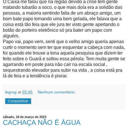
O Caixa me falou que na região devido a crise tem gente
matando tubarão a soco, o que mais doía era a solidão das
pessoas, a maioria sentindo falta de um abraço amigo, um
bom bate papo tomando uma bem gelada, ele falava que a
coisa está tão feia que ele jura ter visto gente apertando o
botão do porteiro eletrônico só pra bater um papo com
alguém.
Papo vai, papo vem, senti que o velho amigo queria apenas
curtir o momento sem ter que esquentar a cabeça com nada,
foi quando ele trouxe a tona aquela pesquisa que dizem ter
feito sobre o Guará e soltou essa pérola: Tem muita gente se
agarrando em poste para não cair na escala social ,
sequestrando elevador para subir na vida , a coisa está pra
lá de feia e a tendência é piorar.
legrug
at
02:45
Nenhum comentário:
Compartilhar
sábado, 18 de março de 2023
CACHAÇA NÃO É ÁGUA