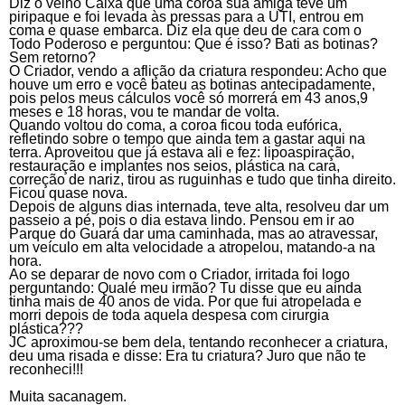
Diz o velho Caixa que uma coroa sua amiga teve um
piripaque e foi levada às pressas para a UTI, entrou em
coma e quase embarca. Diz ela que deu de cara com o
Todo Poderoso e perguntou: Que é isso? Bati as botinas?
Sem retorno?
O Criador, vendo a aflição da criatura respondeu: Acho que
houve um erro e você bateu as botinas antecipadamente,
pois pelos meus cálculos você só morrerá em 43 anos,9
meses e 18 horas, vou te mandar de volta.
Quando voltou do coma, a coroa ficou toda eufórica,
refletindo sobre o tempo que ainda tem a gastar aqui na
terra. Aproveitou que já estava ali e fez: lipoaspiração,
restauração e implantes nos seios, plástica na cara,
correção de nariz, tirou as ruguinhas e tudo que tinha direito.
Ficou quase nova.
Depois de alguns dias internada, teve alta, resolveu dar um
passeio a pé, pois o dia estava lindo. Pensou em ir ao
Parque do Guará dar uma caminhada, mas ao atravessar,
um veículo em alta velocidade a atropelou, matando-a na
hora.
Ao se deparar de novo com o Criador, irritada foi logo
perguntando: Qualé meu irmão? Tu disse que eu ainda
tinha mais de 40 anos de vida. Por que fui atropelada e
morri depois de toda aquela despesa com cirurgia
plástica???
JC aproximou-se bem dela, tentando reconhecer a criatura,
deu uma risada e disse: Era tu criatura? Juro que não te
reconheci!!!
Muita sacanagem.