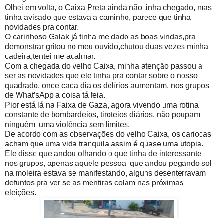
Olhei em volta, o Caixa Preta ainda não tinha chegado, mas
tinha avisado que estava a caminho, parece que tinha
novidades pra contar.
O carinhoso Galak já tinha me dado as boas vindas,pra
demonstrar gritou no meu ouvido,chutou duas vezes minha
cadeira,tentei me acalmar.
Com a chegada do velho Caixa, minha atenção passou a
ser as novidades que ele tinha pra contar sobre o nosso
quadrado, onde cada dia os delírios aumentam, nos grupos
de What’sApp a coisa tá feia.
Pior está lá na Faixa de Gaza, agora vivendo uma rotina
constante de bombardeios, tiroteios diários, não poupam
ninguém, uma violência sem limites.
De acordo com as observações do velho Caixa, os cariocas
acham que uma vida tranquila assim é quase uma utopia.
Ele disse que andou olhando o que tinha de interessante
nos grupos, apenas aquele pessoal que andou pegando sol
na moleira estava se manifestando, alguns desenterravam
defuntos pra ver se as mentiras colam nas próximas
eleições.