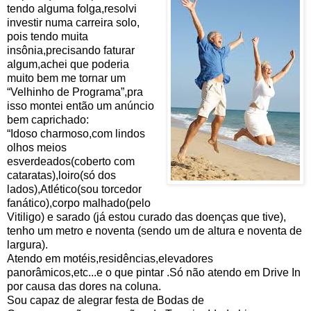
tendo alguma folga,resolvi
investir numa carreira solo,
pois tendo muita
insônia,precisando faturar
algum,achei que poderia
muito bem me tornar um
“Velhinho de Programa”,pra
isso montei então um anúncio
bem caprichado:
“
Idoso charmoso,com lindos
olhos meios
esverdeados(coberto com
cataratas),loiro(só dos
lados),Atlético(sou torcedor
fanático),corpo malhado(pelo
Vitiligo) e sarado (já estou curado das doenças que tive),
tenho um metro e noventa (sendo um de altura e noventa de
largura).
Atendo em motéis,residências,elevadores
panorâmicos,etc...e o que pintar .Só não atendo em Drive In
por causa das dores na coluna.
Sou capaz de alegrar festa de Bodas de