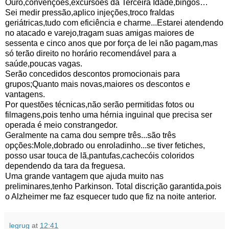
Ouro,convenções,excursões da Terceira Idade,bingos…
Sei medir pressão,aplico injeções,troco fraldas
geriátricas,tudo com eficiência e charme...Estarei atendendo
no atacado e varejo,tragam suas amigas maiores de
sessenta e cinco anos que por força de lei não pagam,mas
só terão direito no horário recomendável para a
saúde,poucas vagas.
Serão concedidos descontos promocionais para
grupos;Quanto mais novas,maiores os descontos e
vantagens.
Por questões técnicas,não serão permitidas fotos ou
filmagens,pois tenho uma hérnia inguinal que precisa ser
operada é meio constrangedor.
Geralmente na cama dou sempre três...são três
opções:Mole,dobrado ou enroladinho...se tiver fetiches,
posso
usar touca de lã,pantufas,cachecóis coloridos
dependendo da tara da freguesa.
Uma grande vantagem que ajuda muito nas
preliminares,tenho Parkinson. Total discrição garantida,pois
o Alzheimer me faz esquecer tudo que fiz na noite anterior.
legrug
at
12:41