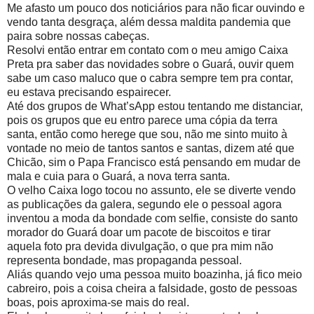
Me afasto um pouco dos noticiários para não ficar ouvindo e
vendo tanta desgraça, além dessa maldita pandemia que
paira sobre nossas cabeças.
Resolvi então entrar em contato com o meu amigo Caixa
Preta pra saber das novidades sobre o Guará, ouvir quem
sabe um caso maluco que o cabra sempre tem pra contar,
eu estava precisando espairecer.
Até dos grupos de What’sApp estou tentando me distanciar,
pois os grupos que eu entro parece uma cópia da terra
santa, então como herege que sou, não me sinto muito à
vontade no meio de tantos santos e santas, dizem até que
Chicão, sim o Papa Francisco está pensando em mudar de
mala e cuia para o Guará, a nova terra santa.
O velho Caixa logo tocou no assunto, ele se diverte vendo
as publicações da galera, segundo ele o pessoal agora
inventou a moda da bondade com selfie, consiste do santo
morador do Guará doar um pacote de biscoitos e tirar
aquela foto pra devida divulgação, o que pra mim não
representa bondade, mas propaganda pessoal.
Aliás quando vejo uma pessoa muito boazinha, já fico meio
cabreiro, pois a coisa cheira a falsidade, gosto de pessoas
boas, pois aproxima-se mais do real.