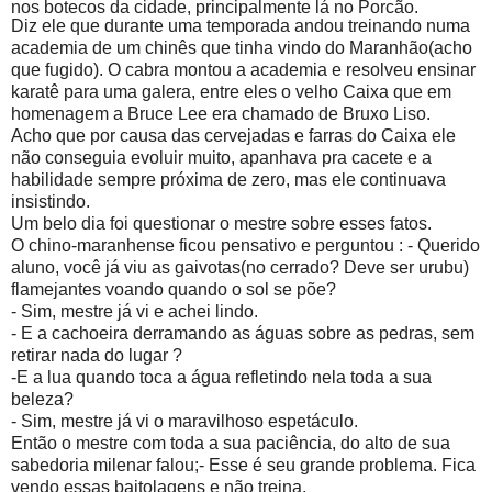
nos botecos da cidade, principalmente lá no Porcão.
Diz ele que durante uma temporada andou treinando numa
academia de um chinês que tinha vindo do Maranhão(acho
que fugido). O cabra montou a academia e resolveu ensinar
karatê para uma galera, entre eles o velho Caixa que em
homenagem a Bruce Lee era chamado de Bruxo Liso.
Acho que por causa das cervejadas e farras do Caixa ele
não conseguia evoluir muito, apanhava pra cacete e a
habilidade sempre próxima de zero, mas ele continuava
insistindo.
Um belo dia foi questionar o mestre sobre esses fatos.
O chino-maranhense ficou pensativo e perguntou : - Querido
aluno, você já viu as gaivotas(no cerrado? Deve ser urubu)
flamejantes voando quando o sol se põe?
- Sim, mestre já vi e achei lindo.
- E a cachoeira derramando as águas sobre as pedras, sem
retirar nada do lugar ?
-E a lua quando toca a água refletindo nela toda a sua
beleza?
- Sim, mestre já vi o maravilhoso espetáculo.
Então o mestre com toda a sua paciência, do alto de sua
sabedoria milenar falou;- Esse é seu grande problema. Fica
vendo essas baitolagens e não treina.