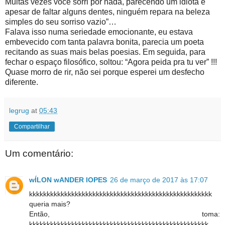
Muitas vezes você sorri por nada, parecendo um idiota e
apesar de faltar alguns dentes, ninguém repara na beleza
simples do seu sorriso vazio”…
Falava isso numa seriedade emocionante, eu estava
embevecido com tanta palavra bonita, parecia um poeta
recitando as suas mais belas poesias. Em seguida, para
fechar o espaço filosófico, soltou: “Agora peida pra tu ver” !!!
Quase morro de rir, não sei porque esperei um desfecho
diferente.
legrug
at
05:43
Compartilhar
Um comentário:
wÍLON wANDER lOPES
26 de março de 2017 às 17:07
kkkkkkkkkkkkkkkkkkkkkkkkkkkkkkkkkkkkkkkkkkkkkkkkkkkk
queria mais?
Então, toma:
kkkkkkkkkkkkkkkkkkkkkkkkkkkkkkkkkkkkkkkkkkkkkkkkkkk