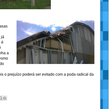
casas
 já
 é
é
nha a
mesmo
ndo
s o prejuízo poderá ser evitado com a poda radical da