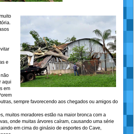
 muito
tória.
casos
vitar
as e
 não
r aqui
os em
 Porem
outras, sempre favorecendo aos chegados ou amigos do
, muitos moradores estão na maior bronca com a
vas, onde muitas árvores caíram, causando uma série
 caindo em cima do ginásio de esportes do Cave,