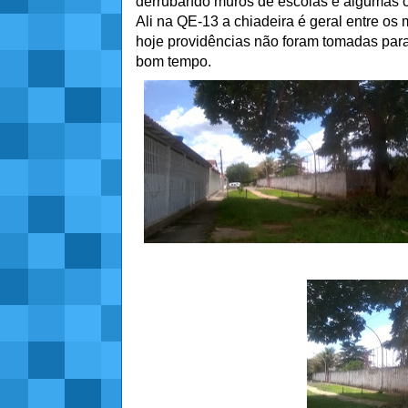
derrubando muros de escolas e algumas 
Ali na QE-13 a chiadeira é geral entre o
hoje providências não foram tomadas para
bom tempo.