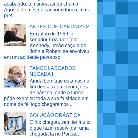
acabando, a maioria ainda chama
Agosto de mês do cachorro louco, mas
pref...
ANTES QUE CANONIZEM
Em julho de 1969, o
senador Edward “Ted”
Kennedy, irmão caçula de
John e Robert, se envolveu
em um acidente pavoroso.
TAMOS LASCADOS
NEGADA !
Ainda bem que estamos no
fim dessas comemorações
de páscoa, onde a turma
pôde exercitar toda a sua falsidade em
nome da fé, logo chegaremos ...
SOLUÇÃO DRÁSTICA
O frio chegou, sem ter muito
o que fazer resolvi dar uma
chegada lá no Porcão,