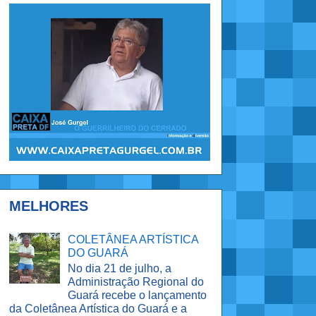
MELHORES
COLETÂNEA ARTÍSTICA
DO GUARÁ
No dia 21 de julho, a
Administração Regional do
Guará recebe o lançamento
da Coletânea Artística do Guará e a