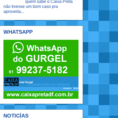
quem sabe o Caixa Preta
não tivesse um bom caso pra
aproveita...
WHATSAPP
NOTICÍAS