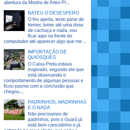
abertura da Mostra de Artes Pl...
BATEU O DESESPERO
O frio aperta, tento parar de
tremer, tomei até uma dose
de cachaça e nada, vou
ficar aqui na frente do
computador até aparecer algo que me ...
IMPORTAÇÃO DE
QUIOSQUES
O Caixa Preta estava
inspirado, segundo ele que
está observando o
comportamento de algumas pessoas e
ficou pasmo com a conclusão que
chegou....
PADRINHOS, MADRINHAS
E O NADA
Não precisamos de
padrinhos, pois o Guará já
está bem crescidinho e já