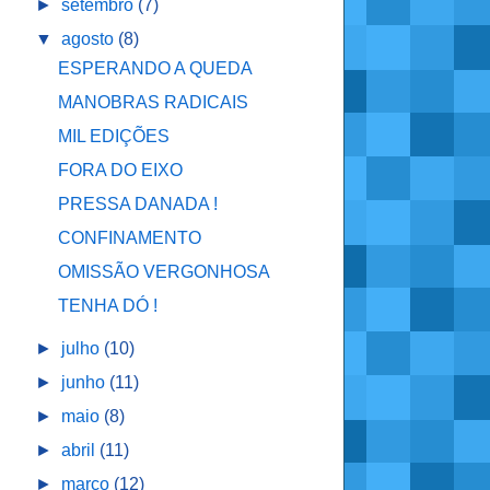
►
setembro
(7)
▼
agosto
(8)
ESPERANDO A QUEDA
MANOBRAS RADICAIS
MIL EDIÇÕES
FORA DO EIXO
PRESSA DANADA !
CONFINAMENTO
OMISSÃO VERGONHOSA
TENHA DÓ !
►
julho
(10)
►
junho
(11)
►
maio
(8)
►
abril
(11)
►
março
(12)