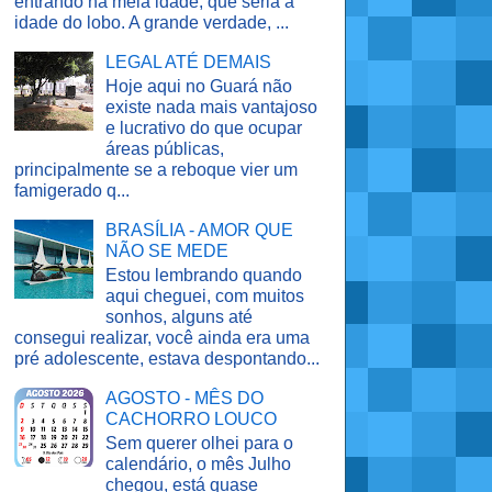
entrando na meia idade, que seria a
idade do lobo. A grande verdade, ...
LEGAL ATÉ DEMAIS
Hoje aqui no Guará não
existe nada mais vantajoso
e lucrativo do que ocupar
áreas públicas,
principalmente se a reboque vier um
famigerado q...
BRASÍLIA - AMOR QUE
NÃO SE MEDE
Estou lembrando quando
aqui cheguei, com muitos
sonhos, alguns até
consegui realizar, você ainda era uma
pré adolescente, estava despontando...
AGOSTO - MÊS DO
CACHORRO LOUCO
Sem querer olhei para o
calendário, o mês Julho
chegou, está quase