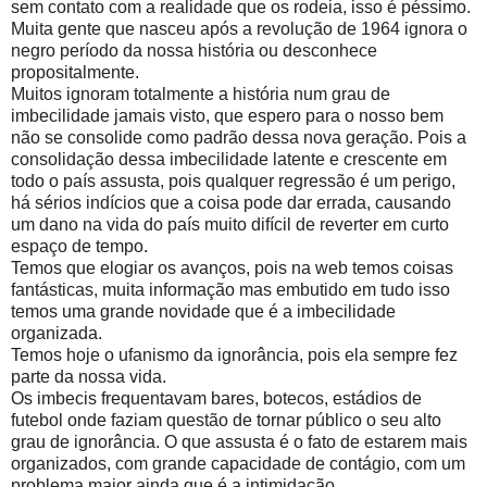
sem contato com a realidade que os rodeia, isso é péssimo.
Muita gente que nasceu após a revolução de 1964 ignora o
negro período da nossa história ou desconhece
propositalmente.
Muitos ignoram totalmente a história num grau de
imbecilidade jamais visto, que espero para o nosso bem
não se consolide como padrão dessa nova geração. Pois a
consolidação dessa imbecilidade latente e crescente em
todo o país assusta, pois qualquer regressão é um perigo,
há sérios indícios que a coisa pode dar errada, causando
um dano na vida do país muito difícil de reverter em curto
espaço de tempo.
Temos que elogiar os avanços, pois na web temos coisas
fantásticas, muita informação mas embutido em tudo isso
temos uma grande novidade que é a imbecilidade
organizada.
Temos hoje o ufanismo da ignorância, pois ela sempre fez
parte da nossa vida.
Os imbecis frequentavam bares, botecos, estádios de
futebol onde faziam questão de tornar público o seu alto
grau de ignorância. O que assusta é o fato de estarem mais
organizados, com grande capacidade de contágio, com um
problema maior ainda que é a intimidação.