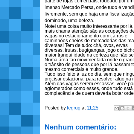
parte de lojas comerciais, rodeado por um
imenso Mercado Persa, onde tudo é vend
livremente, sem que haja uma fiscalização
dominado, uma beleza.
Notei uma coisa muito interessante por lá,
mais chama atenção são as ocupações d
vagas no estacionamento com carros e
caminhões cheios de mercadorias das ma
diversas! Tem de tudo: chá, ovos, ervas
diversas, frutas, bugigangas, jogo do bic
maior tranquilidade na certeza que não s
Numa área tão movimentada onde o grande 
o trânsito de pessoas que por lá passam t
mesmo comerciais é muito grande.
Tudo isso feito à luz do dia, sem que ni
precisar estacionar para resolver algo na re
Além das vagas serem escassas, você pa
aglomerados como esses, onde tudo está 
complacência de quem deveria botar ord
Posted by
legrug
at
11:25
Nenhum comentário: