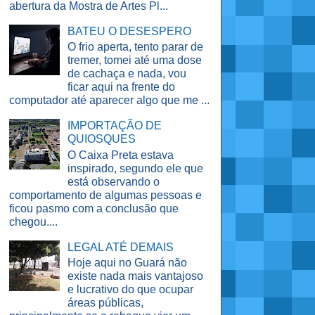
abertura da Mostra de Artes Pl...
BATEU O DESESPERO
O frio aperta, tento parar de
tremer, tomei até uma dose
de cachaça e nada, vou
ficar aqui na frente do
computador até aparecer algo que me ...
IMPORTAÇÃO DE
QUIOSQUES
O Caixa Preta estava
inspirado, segundo ele que
está observando o
comportamento de algumas pessoas e
ficou pasmo com a conclusão que
chegou....
LEGAL ATÉ DEMAIS
Hoje aqui no Guará não
existe nada mais vantajoso
e lucrativo do que ocupar
áreas públicas,