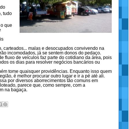
ido
, tudo
 o que
e
is
ho, carteados... malas e desocupados convivendo na
erão incomodados, já se sentem donos do pedaço.
fluxo de veículos faz parte do cotidiano da área, pois
odos os dias para resolver negócios bancários ou
nguém tome quaisquer providências. Enquanto isso quem
gião, é melhor procurar outro lugar e ir a pé até ali.
ssa por diversos aborrecimentos tão comuns em
loteado, parece que, como sempre, com a
em na bagaça.