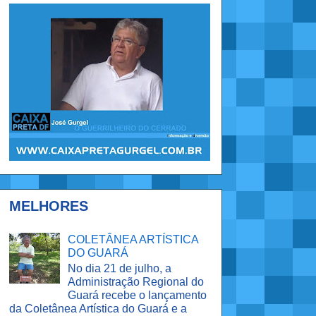
MELHORES
COLETÂNEA ARTÍSTICA
DO GUARÁ
No dia 21 de julho, a
Administração Regional do
Guará recebe o lançamento
da Coletânea Artística do Guará e a