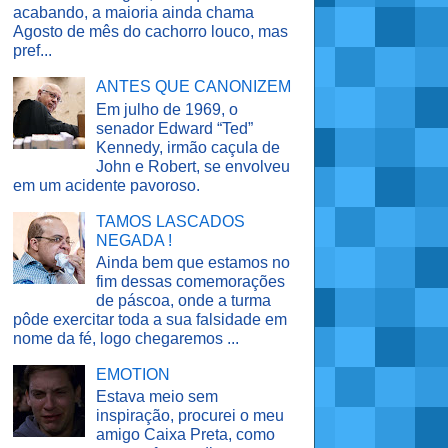
acabando, a maioria ainda chama
Agosto de mês do cachorro louco, mas
pref...
ANTES QUE CANONIZEM
Em julho de 1969, o
senador Edward “Ted”
Kennedy, irmão caçula de
John e Robert, se envolveu
em um acidente pavoroso.
TAMOS LASCADOS
NEGADA !
Ainda bem que estamos no
fim dessas comemorações
de páscoa, onde a turma
pôde exercitar toda a sua falsidade em
nome da fé, logo chegaremos ...
EMOTION
Estava meio sem
inspiração, procurei o meu
amigo Caixa Preta, como