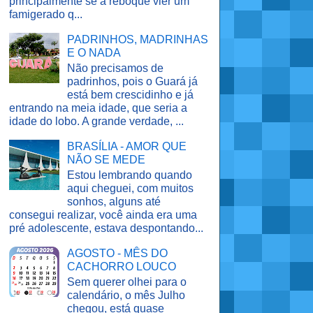
principalmente se a reboque vier um
famigerado q...
PADRINHOS, MADRINHAS
E O NADA
Não precisamos de
padrinhos, pois o Guará já
está bem crescidinho e já
entrando na meia idade, que seria a
idade do lobo. A grande verdade, ...
BRASÍLIA - AMOR QUE
NÃO SE MEDE
Estou lembrando quando
aqui cheguei, com muitos
sonhos, alguns até
consegui realizar, você ainda era uma
pré adolescente, estava despontando...
AGOSTO - MÊS DO
CACHORRO LOUCO
Sem querer olhei para o
calendário, o mês Julho
chegou, está quase