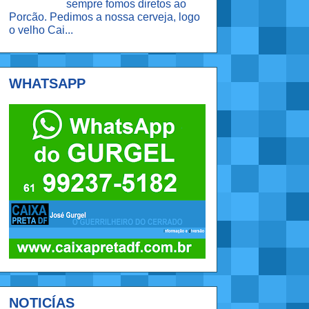
sempre fomos diretos ao
Porcão. Pedimos a nossa cerveja, logo
o velho Cai...
WHATSAPP
NOTICÍAS