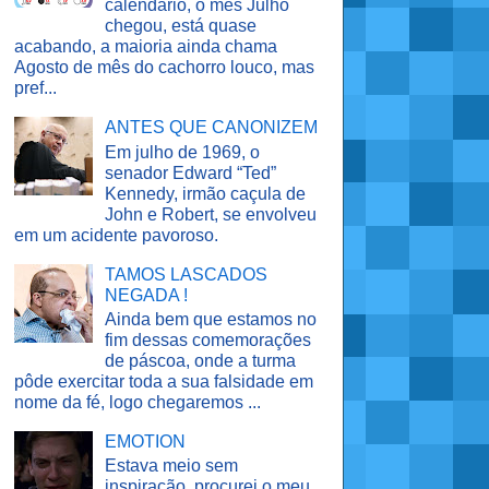
calendário, o mês Julho
chegou, está quase
acabando, a maioria ainda chama
Agosto de mês do cachorro louco, mas
pref...
ANTES QUE CANONIZEM
Em julho de 1969, o
senador Edward “Ted”
Kennedy, irmão caçula de
John e Robert, se envolveu
em um acidente pavoroso.
TAMOS LASCADOS
NEGADA !
Ainda bem que estamos no
fim dessas comemorações
de páscoa, onde a turma
pôde exercitar toda a sua falsidade em
nome da fé, logo chegaremos ...
EMOTION
Estava meio sem
inspiração, procurei o meu