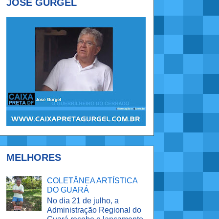
JOSÉ GURGEL
MELHORES
COLETÂNEA ARTÍSTICA
DO GUARÁ
No dia 21 de julho, a
Administração Regional do