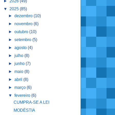
►
2026
(49)
▼
2025
(85)
►
dezembro
(10)
►
novembro
(6)
►
outubro
(10)
►
setembro
(5)
►
agosto
(4)
►
julho
(8)
►
junho
(7)
►
maio
(8)
►
abril
(8)
►
março
(6)
▼
fevereiro
(6)
CUMPRA-SE A LEI
MODÉSTIA