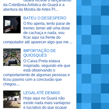
Guará recebe o lançamento
da Coletânea Artística do Guará e a
abertura da Mostra de Artes Pl...
BATEU O DESESPERO
O frio aperta, tento parar de
tremer, tomei até uma dose
de cachaça e nada, vou
ficar aqui na frente do
computador até aparecer algo que me ...
IMPORTAÇÃO DE
QUIOSQUES
O Caixa Preta estava
inspirado, segundo ele que
está observando o
comportamento de algumas pessoas e
ficou pasmo com a conclusão que
chegou....
LEGAL ATÉ DEMAIS
Hoje aqui no Guará não
existe nada mais vantajoso
e lucrativo do que ocupar