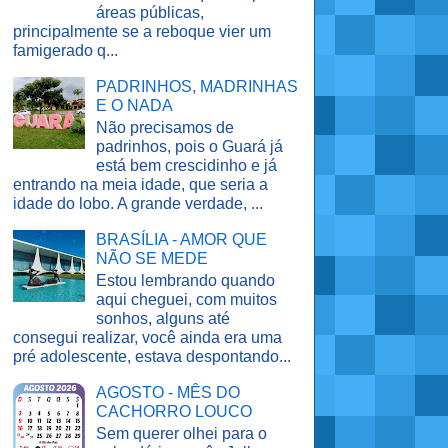
áreas públicas,
principalmente se a reboque vier um
famigerado q...
PADRINHOS, MADRINHAS
E O NADA
Não precisamos de
padrinhos, pois o Guará já
está bem crescidinho e já
entrando na meia idade, que seria a
idade do lobo. A grande verdade, ...
BRASÍLIA - AMOR QUE
NÃO SE MEDE
Estou lembrando quando
aqui cheguei, com muitos
sonhos, alguns até
consegui realizar, você ainda era uma
pré adolescente, estava despontando...
AGOSTO - MÊS DO
CACHORRO LOUCO
Sem querer olhei para o