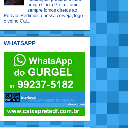
amigo Caixa Preta, como
sempre fomos diretos ao
Porcão. Pedimos a nossa cerveja, logo
o velho Cai...
WHATSAPP