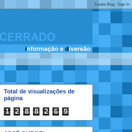
Total de visualizações de
página
1
2
8
8
2
6
9