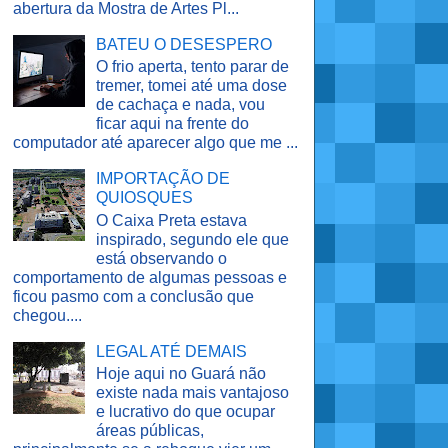
abertura da Mostra de Artes Pl...
BATEU O DESESPERO
O frio aperta, tento parar de
tremer, tomei até uma dose
de cachaça e nada, vou
ficar aqui na frente do
computador até aparecer algo que me ...
IMPORTAÇÃO DE
QUIOSQUES
O Caixa Preta estava
inspirado, segundo ele que
está observando o
comportamento de algumas pessoas e
ficou pasmo com a conclusão que
chegou....
LEGAL ATÉ DEMAIS
Hoje aqui no Guará não
existe nada mais vantajoso
e lucrativo do que ocupar
áreas públicas,