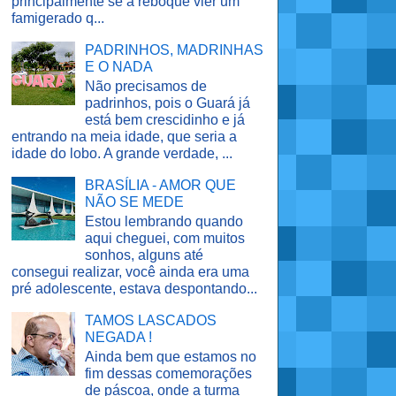
principalmente se a reboque vier um
famigerado q...
PADRINHOS, MADRINHAS
E O NADA
Não precisamos de
padrinhos, pois o Guará já
está bem crescidinho e já
entrando na meia idade, que seria a
idade do lobo. A grande verdade, ...
BRASÍLIA - AMOR QUE
NÃO SE MEDE
Estou lembrando quando
aqui cheguei, com muitos
sonhos, alguns até
consegui realizar, você ainda era uma
pré adolescente, estava despontando...
TAMOS LASCADOS
NEGADA !
Ainda bem que estamos no
fim dessas comemorações
de páscoa, onde a turma