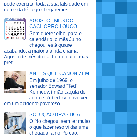
pôde exercitar toda a sua falsidade em
nome da fé, logo chegaremos ...
AGOSTO - MÊS DO
CACHORRO LOUCO
Sem querer olhei para o
calendário, o mês Julho
chegou, está quase
acabando, a maioria ainda chama
Agosto de mês do cachorro louco, mas
pref...
ANTES QUE CANONIZEM
Em julho de 1969, o
senador Edward “Ted”
Kennedy, irmão caçula de
John e Robert, se envolveu
em um acidente pavoroso.
SOLUÇÃO DRÁSTICA
O frio chegou, sem ter muito
o que fazer resolvi dar uma
chegada lá no Porcão,