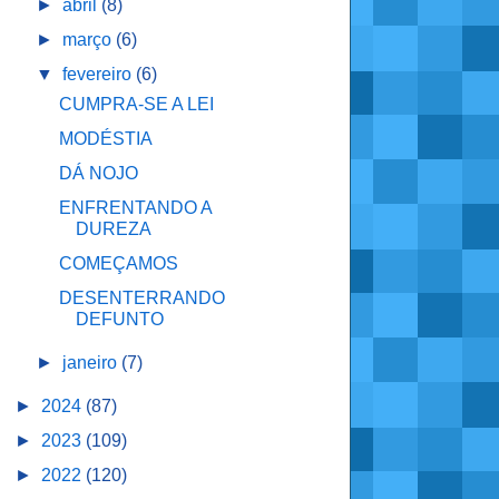
►
abril
(8)
►
março
(6)
▼
fevereiro
(6)
CUMPRA-SE A LEI
MODÉSTIA
DÁ NOJO
ENFRENTANDO A
DUREZA
COMEÇAMOS
DESENTERRANDO
DEFUNTO
►
janeiro
(7)
►
2024
(87)
►
2023
(109)
►
2022
(120)