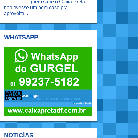
quem sabe o Caixa Preta
não tivesse um bom caso pra
aproveita...
WHATSAPP
NOTICÍAS