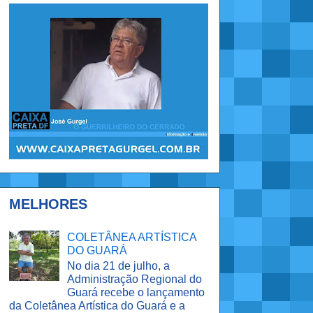
MELHORES
COLETÂNEA ARTÍSTICA
DO GUARÁ
No dia 21 de julho, a
Administração Regional do
Guará recebe o lançamento
da Coletânea Artística do Guará e a