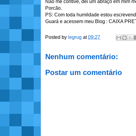
Não me contive, dei um abraço em mim m
Porcão.
PS: Com toda humildade estou escrevendo
Guará e acessem meu Blog : CAIXA P
Posted by
legrug
at
09:27
Nenhum comentário:
Postar um comentário