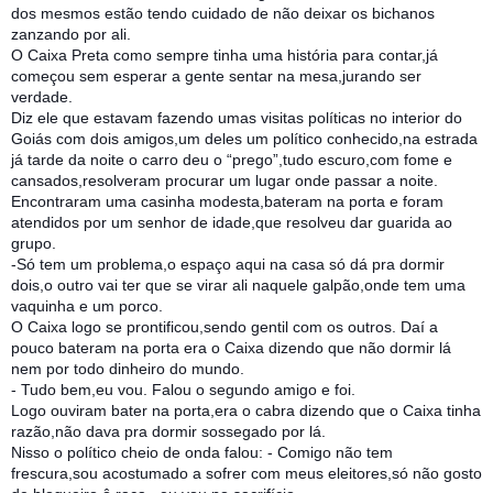
dos mesmos estão tendo cuidado de não deixar os bichanos
zanzando por ali.
O Caixa Preta como sempre tinha uma história para contar,já
começou sem esperar a gente sent
ar na mesa,jurando ser
verdade.
Diz ele que estavam fazendo umas visitas políticas no interior do
Goiás com dois amigos,um deles um político conhecido,na estrada
já tarde da noite o carro deu o “prego”,tudo escuro,com fome e
cansados,resolveram procurar um lugar onde passar a noite.
Encontraram uma casinha modesta,bateram na porta e foram
atendidos por um senhor de idade,que resolveu dar guarida ao
grupo.
-Só tem um problema,o espaço aqui na casa só dá pra dormir
dois,o outro vai ter que se virar ali naquele galpão,onde tem uma
vaquinha e um porco.
O Caixa logo se prontificou,sendo gentil com os outros. Daí a
pouco bateram na porta era o Caixa dizendo que não dormir lá
nem por todo dinheiro do mundo.
- Tudo bem,eu vou. Falou o segundo amigo e foi.
Logo ouviram bater na porta,era o cabra dizendo que o Caixa tinha
razão,não dava pra dormir sossegado por lá.
Nisso o político cheio de onda falou: - Comigo não tem
frescura,sou acostumado a sofrer com meus eleitores,só não gosto