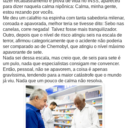
fazer recadastramento e prova de vida no INSS, apareceu
para dizer naquela calma nipônica: Calma, minha gente,
estou rezando por vocês.
Me deu um calafrio na espinha com tanta sabedoria milenar,
coroada e apavorada, melhor teria se tivesse dito: Sebo nas
canelas, corre negada! Talvez fosse mais tranquilizador.
Outro, depois que o nível de risco atingiu seis na escala de
terror, afirmou categoricamente que o acidente não poderia
ser comparado ao de Chernobyl, que atingiu o nível máximo
apavorante de sete.
Nada sei dessa escala, mas creio que, de seis para sete é
um pulo, nada que especialistas consigam me convencer.
Então, pessoal, não se apavorem, a coisa é apenas
gravíssima, tendendo para a maior catástrofe que o mundo
já viu. Nada que um pouco de calma não resolva.