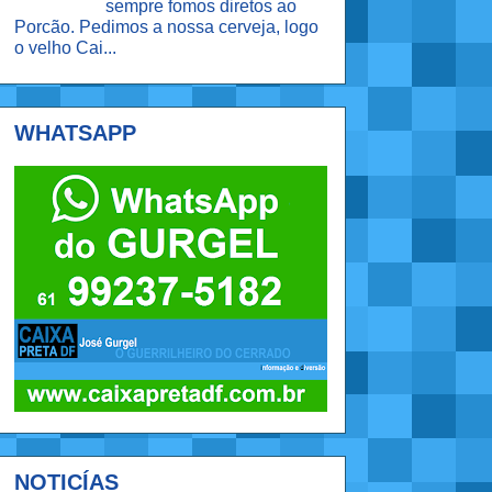
sempre fomos diretos ao
Porcão. Pedimos a nossa cerveja, logo
o velho Cai...
WHATSAPP
NOTICÍAS