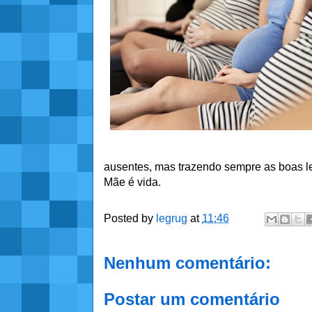
ausentes, mas trazendo sempre as boas 
Mãe é vida.
Posted by
legrug
at
11:46
Nenhum comentário:
Postar um comentário