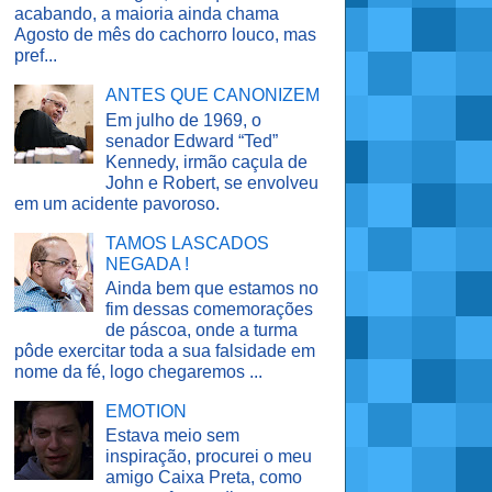
acabando, a maioria ainda chama
Agosto de mês do cachorro louco, mas
pref...
ANTES QUE CANONIZEM
Em julho de 1969, o
senador Edward “Ted”
Kennedy, irmão caçula de
John e Robert, se envolveu
em um acidente pavoroso.
TAMOS LASCADOS
NEGADA !
Ainda bem que estamos no
fim dessas comemorações
de páscoa, onde a turma
pôde exercitar toda a sua falsidade em
nome da fé, logo chegaremos ...
EMOTION
Estava meio sem
inspiração, procurei o meu
amigo Caixa Preta, como