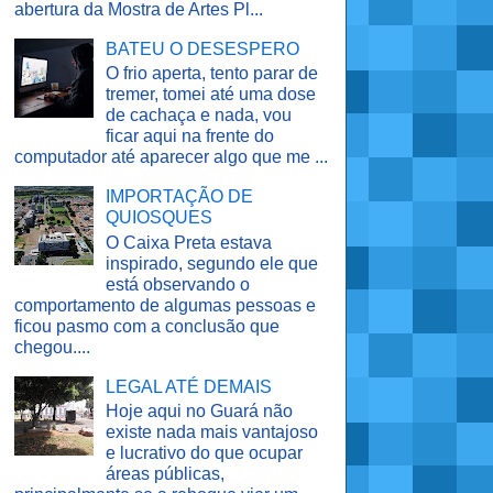
abertura da Mostra de Artes Pl...
BATEU O DESESPERO
O frio aperta, tento parar de
tremer, tomei até uma dose
de cachaça e nada, vou
ficar aqui na frente do
computador até aparecer algo que me ...
IMPORTAÇÃO DE
QUIOSQUES
O Caixa Preta estava
inspirado, segundo ele que
está observando o
comportamento de algumas pessoas e
ficou pasmo com a conclusão que
chegou....
LEGAL ATÉ DEMAIS
Hoje aqui no Guará não
existe nada mais vantajoso
e lucrativo do que ocupar
áreas públicas,