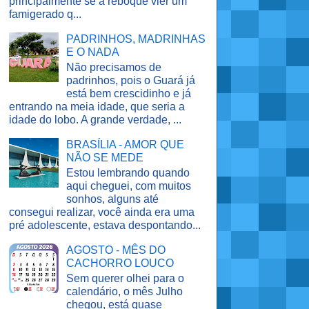
principalmente se a reboque vier um
famigerado q...
PADRINHOS, MADRINHAS
E O NADA
Não precisamos de
padrinhos, pois o Guará já
está bem crescidinho e já
entrando na meia idade, que seria a
idade do lobo. A grande verdade, ...
BRASÍLIA - AMOR QUE
NÃO SE MEDE
Estou lembrando quando
aqui cheguei, com muitos
sonhos, alguns até
consegui realizar, você ainda era uma
pré adolescente, estava despontando...
AGOSTO - MÊS DO
CACHORRO LOUCO
Sem querer olhei para o
calendário, o mês Julho
chegou, está quase