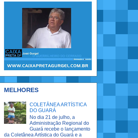
MELHORES
COLETÂNEA ARTÍSTICA
DO GUARÁ
No dia 21 de julho, a
Administração Regional do
Guará recebe o lançamento
da Coletânea Artística do Guará e a