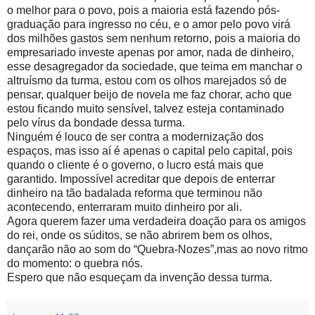
o melhor para o povo, pois a maioria está fazendo pós-
graduação para ingresso no céu, e o amor pelo povo virá
dos milhões gastos sem nenhum retorno, pois a maioria do
empresariado investe apenas por amor, nada de dinheiro,
esse desagregador da sociedade, que teima em manchar o
altruísmo da turma, estou com os olhos marejados só de
pensar, qualquer beijo de novela me faz chorar, acho que
estou ficando muito sensível, talvez esteja contaminado
pelo vírus da bondade dessa turma.
Ninguém é louco de ser contra a modernização dos
espaços, mas isso aí é apenas o capital pelo capital, pois
quando o cliente é o governo, o lucro está mais que
garantido. Impossível acreditar que depois de enterrar
dinheiro na tão badalada reforma que terminou não
acontecendo, enterraram muito dinheiro por ali.
Agora querem fazer uma verdadeira doação para os amigos
do rei, onde os súditos, se não abrirem bem os olhos,
dançarão não ao som do “Quebra-Nozes”,mas ao novo ritmo
do momento: o quebra nós.
Espero que não esqueçam da invenção dessa turma.