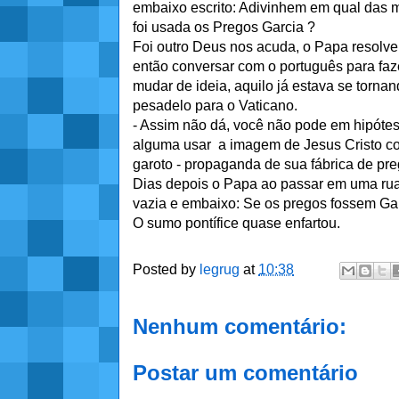
embaixo escrito: Adivinhem em qual das 
foi usada os Pregos Garcia ?
Foi outro Deus nos acuda, o Papa resolv
então conversar com o português para faz
mudar de ideia, aquilo já estava se torna
pesadelo para o Vaticano.
- Assim não dá, você não pode em hipóte
alguma usar a imagem de Jesus Cristo 
garoto - propaganda de sua fábrica de preg
Dias depois o Papa ao passar em uma ru
vazia e embaixo: Se os pregos fossem Garc
O sumo pontífice quase enfartou.
Posted by
legrug
at
10:38
Nenhum comentário:
Postar um comentário