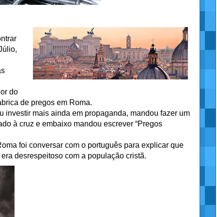
ntrar
úlio,
as
or do
ábrica de pregos em Roma.
u investir mais ainda em propaganda, mandou fazer um
gado à cruz e embaixo mandou escrever “Pregos
ma foi conversar com o português para explicar que
o era desrespeitoso com a população cristã.