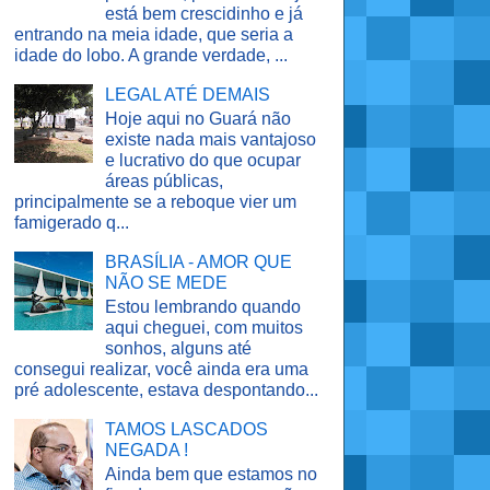
está bem crescidinho e já
entrando na meia idade, que seria a
idade do lobo. A grande verdade, ...
LEGAL ATÉ DEMAIS
Hoje aqui no Guará não
existe nada mais vantajoso
e lucrativo do que ocupar
áreas públicas,
principalmente se a reboque vier um
famigerado q...
BRASÍLIA - AMOR QUE
NÃO SE MEDE
Estou lembrando quando
aqui cheguei, com muitos
sonhos, alguns até
consegui realizar, você ainda era uma
pré adolescente, estava despontando...
TAMOS LASCADOS
NEGADA !
Ainda bem que estamos no