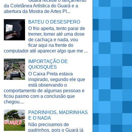
Guará recebe o lançamento
da Coletânea Artística do Guará e a
abertura da Mostra de Artes Pl...
BATEU O DESESPERO
O frio aperta, tento parar de
tremer, tomei até uma dose
de cachaça e nada, vou
ficar aqui na frente do
computador até aparecer algo que me ...
IMPORTAÇÃO DE
QUIOSQUES
O Caixa Preta estava
inspirado, segundo ele que
está observando o
comportamento de algumas pessoas e
ficou pasmo com a conclusão que
chegou....
PADRINHOS, MADRINHAS
E O NADA
Não precisamos de
padrinhos, pois o Guará já