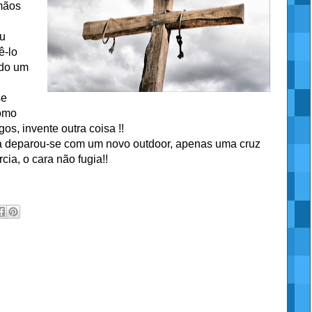
mãos
eu
ê-lo
ndo um
se
como
os, invente outra coisa !!
a deparou-se com um novo outdoor, apenas uma cruz
ia, o cara não fugia!!