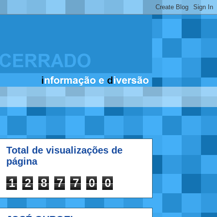
Total de visualizações de
página
1
2
8
7
7
0
0