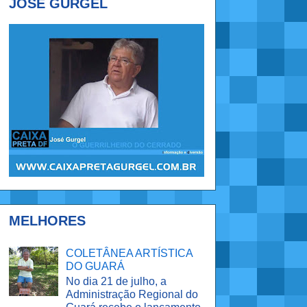
JOSÉ GURGEL
MELHORES
COLETÂNEA ARTÍSTICA
DO GUARÁ
No dia 21 de julho, a
Administração Regional do