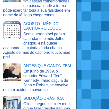
fim dessas comemorações
de páscoa, onde a turma
pôde exercitar toda a sua falsidade em
nome da fé, logo chegaremos ...
AGOSTO - MÊS DO
CACHORRO LOUCO
Sem querer olhei para o
calendário, o mês Julho
chegou, está quase
acabando, a maioria ainda chama
Agosto de mês do cachorro louco, mas
pref...
ANTES QUE CANONIZEM
Em julho de 1969, o
senador Edward “Ted”
Kennedy, irmão caçula de
John e Robert, se envolveu
em um acidente pavoroso.
SOLUÇÃO DRÁSTICA
O frio chegou, sem ter muito
o que fazer resolvi dar uma