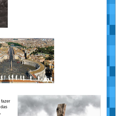
 fazer
 das
,