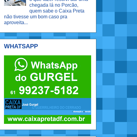
chegada lá no Porcão,
quem sabe o Caixa Preta
não tivesse um bom caso pra
aproveita...
WHATSAPP