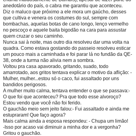
anedotário do país, o cabra me garantiu que aconteceu.
Diz o maluco que próximo a ele mora um gaúcho, desses
que cultiva e venera os costumes do sul, sempre com
bombachas, aquelas botas de cano longo, lenço vermelho
no pescoço e aquele baita bigodão na cara para assustar
quem cruzar o seu caminho.
Nunca sai à noite, mas outro dia resolveu dar uma volta na
quadra. Como estava gostando do passeio resolveu esticar
um pouco mais a caminhada e foi parar lá no fundão da QE-
38, onde a turma não alivia nem a sombra.
Voltou pra casa apavorado, gritando, suado, todo
amarrotado, aos gritos tentava explicar o motivo da aflição: -
Mulher, mulher...estou só o caco, fui assaltado por uns
bandidos perigosos.
A mulher muito calma, tentava entender o que se passava:-
O que foi que aconteceu? Pra que todo esse alvoroço?
Estou vendo que você não foi ferido.
O gauchão meio sem jeito falou:- Fui assaltado e ainda me
estupraram! Que faço agora?
Mais calma ainda a esposa respondeu: - Chupa um limão!
-Isso por acaso vai diminuir a minha dor e a vergonha?
Gritou o gauchão.