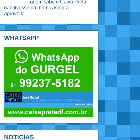
quem sabe o Caixa Preta
não tivesse um bom caso pra
aproveita...
WHATSAPP
NOTICÍAS