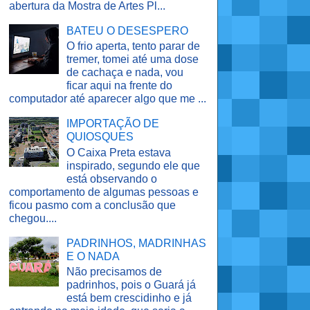
abertura da Mostra de Artes Pl...
BATEU O DESESPERO
O frio aperta, tento parar de
tremer, tomei até uma dose
de cachaça e nada, vou
ficar aqui na frente do
computador até aparecer algo que me ...
IMPORTAÇÃO DE
QUIOSQUES
O Caixa Preta estava
inspirado, segundo ele que
está observando o
comportamento de algumas pessoas e
ficou pasmo com a conclusão que
chegou....
PADRINHOS, MADRINHAS
E O NADA
Não precisamos de
padrinhos, pois o Guará já
está bem crescidinho e já