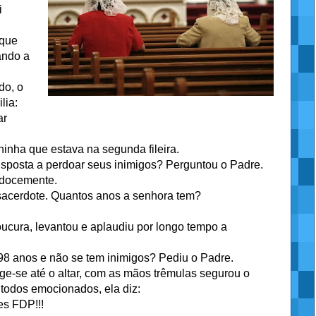
i
 que
ando a
do, o
lia:
ar
inha que estava na segunda fileira.
sposta a perdoar seus inimigos? Perguntou o Padre.
 docemente.
 o sacerdote. Quantos anos a senhora tem?
oucura, levantou e aplaudiu por longo tempo a
 98 anos e não se tem inimigos? Pediu o Padre.
ige-se até o altar, com as mãos trêmulas segurou o
 todos emocionados, ela diz:
es FDP!!!