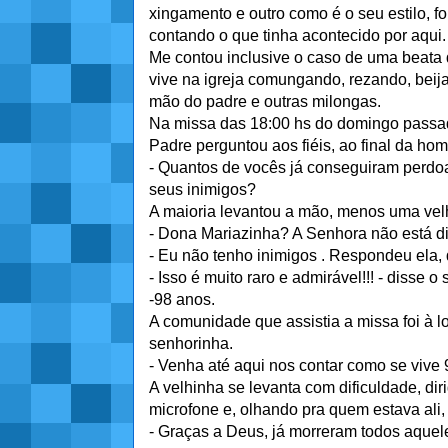
xingamento e outro como é o seu estilo, fo
contando o que tinha acontecido por aqui.
Me contou inclusive o caso de uma beata
vive na igreja comungando, rezando, beij
mão do padre e outras milongas.
Na missa das 18:00 hs do domingo passa
Padre perguntou aos fiéis, ao final da homi
- Quantos de vocês já conseguiram perdo
seus inimigos?
A maioria levantou a mão, menos uma velh
- Dona Mariazinha? A Senhora não está di
- Eu não tenho inimigos . Respondeu ela,
- Isso é muito raro e admirável!!! - disse
-98 anos.
A comunidade que assistia a missa foi à l
senhorinha.
- Venha até aqui nos contar como se vive
A velhinha se levanta com dificuldade, dir
microfone e, olhando pra quem estava ali,
- Graças a Deus, já morreram todos aquel