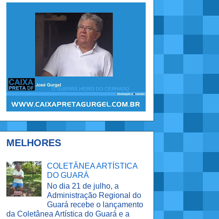
MELHORES
COLETÂNEA ARTÍSTICA
DO GUARÁ
No dia 21 de julho, a
Administração Regional do
Guará recebe o lançamento
da Coletânea Artística do Guará e a