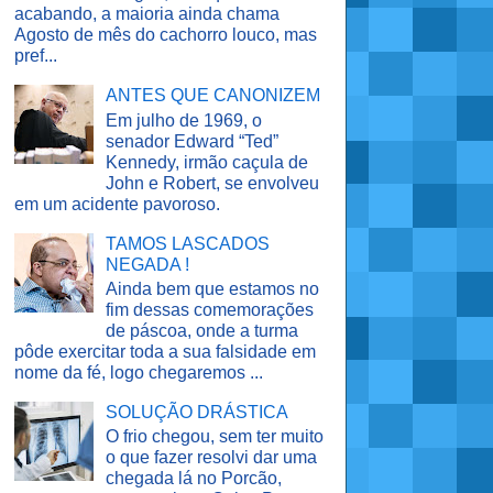
acabando, a maioria ainda chama
Agosto de mês do cachorro louco, mas
pref...
ANTES QUE CANONIZEM
Em julho de 1969, o
senador Edward “Ted”
Kennedy, irmão caçula de
John e Robert, se envolveu
em um acidente pavoroso.
TAMOS LASCADOS
NEGADA !
Ainda bem que estamos no
fim dessas comemorações
de páscoa, onde a turma
pôde exercitar toda a sua falsidade em
nome da fé, logo chegaremos ...
SOLUÇÃO DRÁSTICA
O frio chegou, sem ter muito
o que fazer resolvi dar uma
chegada lá no Porcão,