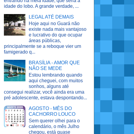
entrando na meia idade, que seria a
idade do lobo. A grande verdade, ...
LEGAL ATÉ DEMAIS
Hoje aqui no Guará não
existe nada mais vantajoso
e lucrativo do que ocupar
áreas públicas,
principalmente se a reboque vier um
famigerado q...
BRASÍLIA - AMOR QUE
NÃO SE MEDE
Estou lembrando quando
aqui cheguei, com muitos
sonhos, alguns até
consegui realizar, você ainda era uma
pré adolescente, estava despontando...
AGOSTO - MÊS DO
CACHORRO LOUCO
Sem querer olhei para o
calendário, o mês Julho
chegou, está quase