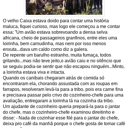
O velho Caixa estava doido para contar uma história
maluca, fiquei curioso, mas logo ele começou a me contar
essa: ”Um avião
estava
sobrevoando a densa selva
africana, cheio de passageiros granfinos, entre eles uma
loirinha, bem carnudinha, mas nem por isso menos
enxuta...dava um caldo como diz a galera.
De repente um barulho estranho, muita fumaça, todos
gritando...mas não teve jeito,o avião caiu e no silêncio que
se seguiu podia-se sentir que não escapou ninguém...Minto,
a loirinha estava viva e intacta.
Quando os canibais chegaram atrás de comida só
encontraram ela, chorando assustada com as roupas em
farrapos, resolveram levá-la para a tribo, pois era carne fina
e precisava passar pelo crivo do cozinheiro-chefe para uma
avaliação, entregaram a loirinha lá na cozinha da tribo.
Um ajudante de cozinheiro queria prepará-la para o jantar
do chefe, mas o cozinheiro-chefe examinou direitinho e
disse: - Nada de cozinhar esse filé para o jantar do chefe,
deixa pro café da manhã porque o chefe gosta de tomar café