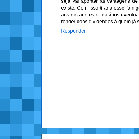
seja vai apontar as vantagens de
existe. Com isso tiraria esse fami
aos moradores e usuários eventua
render bons dividendos à quem já
Responder