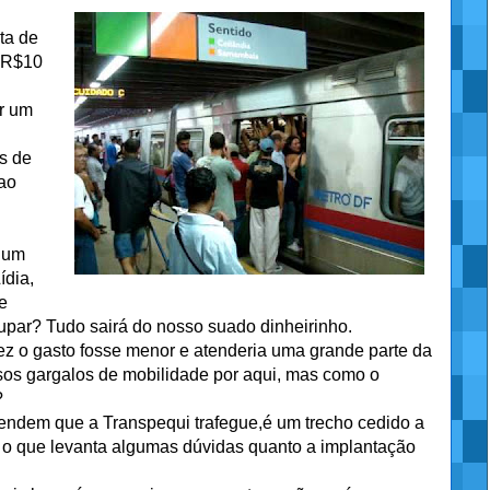
ta de
e R$10
ir um
s de
 ao
, um
ídia,
e
upar? Tudo sairá do nosso suado dinheirinho.
vez o gasto fosse menor e atenderia uma grande parte da
sos gargalos de mobilidade por aqui, mas como o
?
endem que a Transpequi trafegue,é um trecho cedido a
 o que levanta algumas dúvidas quanto a implantação