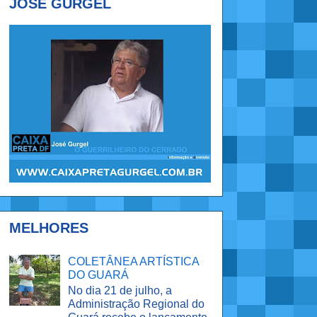
JOSÉ GURGEL
MELHORES
COLETÂNEA ARTÍSTICA
DO GUARÁ
No dia 21 de julho, a
Administração Regional do