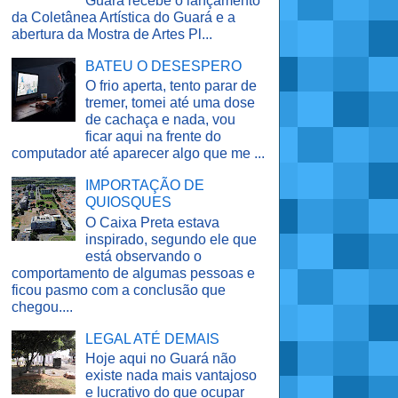
Guará recebe o lançamento
da Coletânea Artística do Guará e a
abertura da Mostra de Artes Pl...
BATEU O DESESPERO
O frio aperta, tento parar de
tremer, tomei até uma dose
de cachaça e nada, vou
ficar aqui na frente do
computador até aparecer algo que me ...
IMPORTAÇÃO DE
QUIOSQUES
O Caixa Preta estava
inspirado, segundo ele que
está observando o
comportamento de algumas pessoas e
ficou pasmo com a conclusão que
chegou....
LEGAL ATÉ DEMAIS
Hoje aqui no Guará não
existe nada mais vantajoso
e lucrativo do que ocupar