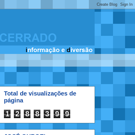
Total de visualizações de
página
1
2
8
8
3
9
9