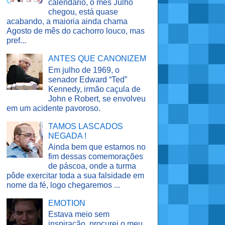
calendário, o mês Julho
chegou, está quase
acabando, a maioria ainda chama
Agosto de mês do cachorro louco, mas
pref...
ANTES QUE CANONIZEM
Em julho de 1969, o
senador Edward “Ted”
Kennedy, irmão caçula de
John e Robert, se envolveu
em um acidente pavoroso.
TAMOS LASCADOS
NEGADA !
Ainda bem que estamos no
fim dessas comemorações
de páscoa, onde a turma
pôde exercitar toda a sua falsidade em
nome da fé, logo chegaremos ...
EMOTION
Estava meio sem
inspiração, procurei o meu