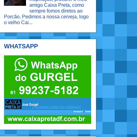
amigo Caixa Preta, como
sempre fomos diretos ao
Porcão. Pedimos a nossa cerveja, logo
o velho Cai...
WHATSAPP