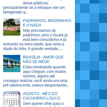
áreas públicas,
principalmente se a reboque vier um
famigerado q...
PADRINHOS, MADRINHAS
E O NADA
Não precisamos de
padrinhos, pois o Guará já
está bem crescidinho e já
entrando na meia idade, que seria a
idade do lobo. A grande verdade, ...
BRASÍLIA - AMOR QUE
NÃO SE MEDE
Estou lembrando quando
aqui cheguei, com muitos
sonhos, alguns até
consegui realizar, você ainda era uma
pré adolescente, estava despontando...
AGOSTO - MÊS DO
CACHORRO LOUCO
Sem querer olhei para o