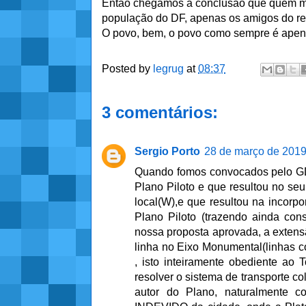
Então chegamos a conclusão que quem mai
população do DF, apenas os amigos do rei
O povo, bem, o povo como sempre é apen
Posted by
legrug
at
08:37
3 comentários:
Sergio Porto
28 de março de 2019
Quando fomos convocados pelo GDF(
Plano Piloto e que resultou no seu 
local(W),e que resultou na incorp
Plano Piloto (trazendo ainda con
nossa proposta aprovada, a extens
linha no Eixo Monumental(linhas 
, isto inteiramente obediente ao
resolver o sistema de transporte col
autor do Plano, naturalmente c