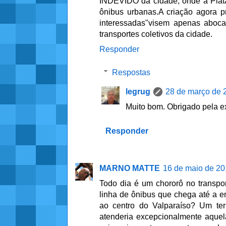
INDEVIDO da cidade, onde a Plata
ônibus urbanas.A criação agora 
interessadas"visem apenas aboca
transportes coletivos da cidade.
Responder
Respostas
legrug
28 de março de 
Muito bom. Obrigado pela e
Responder
MARNO MATTE
16 de maio de 20
Todo dia é um chororô no transpor
linha de ônibus que chega até a 
ao centro do Valparaíso? Um te
atenderia excepcionalmente aquel