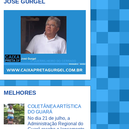
JOSÉ GURGEL
MELHORES
COLETÂNEA ARTÍSTICA
DO GUARÁ
No dia 21 de julho, a
Administração Regional do