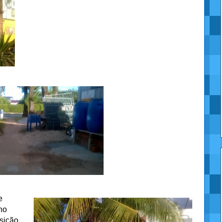
e
no
sição