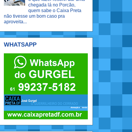
chegada lá no Porcão,
quem sabe o Caixa Preta
não tivesse um bom caso pra
aproveita...
WHATSAPP