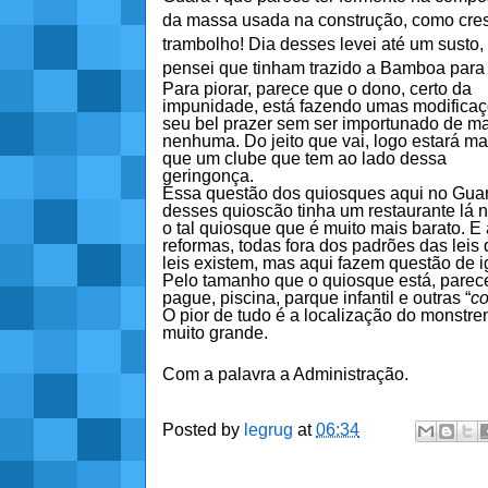
da massa usada na construção, como cre
trambolho! Dia desses levei até um susto,
pensei que tinham trazido a Bamboa para 
Para piorar, parece que o dono, certo da
impunidade, está fazendo umas modificaç
seu bel prazer sem ser importunado de m
nenhuma. Do jeito que vai, logo estará ma
que um clube que tem ao lado dessa
geringonça.
Essa questão dos quiosques aqui no Guará
desses quioscão tinha um restaurante lá 
o tal quiosque que é muito mais barato. E
reformas, todas fora dos padrões das leis
leis existem, mas aqui fazem questão de i
Pelo tamanho que o quiosque está, parec
pague, piscina, parque infantil e outras “
co
O pior de tudo é a localização do monstre
muito grande.
Com a palavra a Administração.
Posted by
legrug
at
06:34