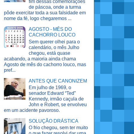
fim dessas comemorações
de páscoa, onde a turma
pôde exercitar toda a sua falsidade em
nome da fé, logo chegaremos ...
AGOSTO - MÊS DO
CACHORRO LOUCO
Sem querer olhei para o
calendário, o mês Julho
chegou, está quase
acabando, a maioria ainda chama
Agosto de mês do cachorro louco, mas
pref...
ANTES QUE CANONIZEM
Em julho de 1969, o
senador Edward “Ted”
Kennedy, irmão caçula de
John e Robert, se envolveu
em um acidente pavoroso.
SOLUÇÃO DRÁSTICA
O frio chegou, sem ter muito
o que fazer resolvi dar uma