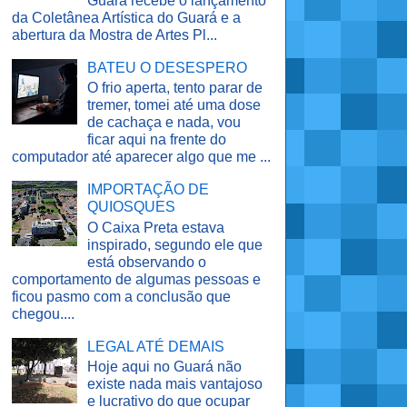
Guará recebe o lançamento
da Coletânea Artística do Guará e a
abertura da Mostra de Artes Pl...
BATEU O DESESPERO
O frio aperta, tento parar de
tremer, tomei até uma dose
de cachaça e nada, vou
ficar aqui na frente do
computador até aparecer algo que me ...
IMPORTAÇÃO DE
QUIOSQUES
O Caixa Preta estava
inspirado, segundo ele que
está observando o
comportamento de algumas pessoas e
ficou pasmo com a conclusão que
chegou....
LEGAL ATÉ DEMAIS
Hoje aqui no Guará não
existe nada mais vantajoso
e lucrativo do que ocupar