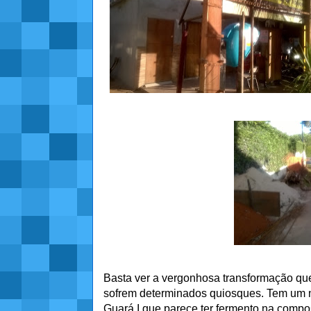
Basta ver a vergonhosa transformação qu
sofrem determinados quiosques. Tem um 
Guará I que parece ter fermento na compo