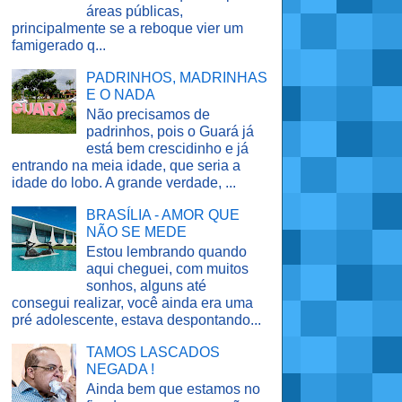
áreas públicas,
principalmente se a reboque vier um
famigerado q...
PADRINHOS, MADRINHAS
E O NADA
Não precisamos de
padrinhos, pois o Guará já
está bem crescidinho e já
entrando na meia idade, que seria a
idade do lobo. A grande verdade, ...
BRASÍLIA - AMOR QUE
NÃO SE MEDE
Estou lembrando quando
aqui cheguei, com muitos
sonhos, alguns até
consegui realizar, você ainda era uma
pré adolescente, estava despontando...
TAMOS LASCADOS
NEGADA !
Ainda bem que estamos no