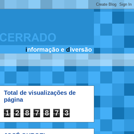
Total de visualizações de
página
1
2
8
7
8
7
3